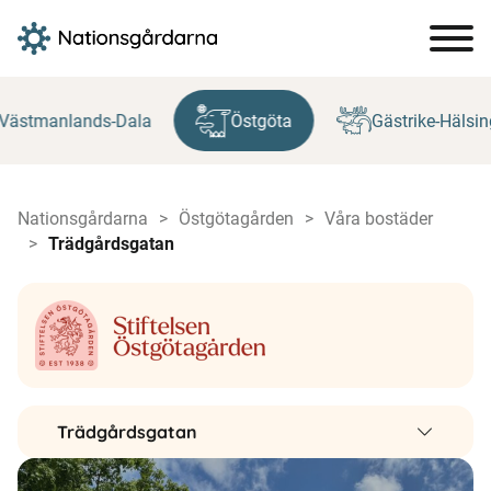
Hoppa
till
Västmanlands-Dala
Östgöta
Gästrike-Hälsin
innehåll
Nationsgårdarna
Östgötagården
Våra bostäder
Trädgårdsgatan
Trädgårdsgatan