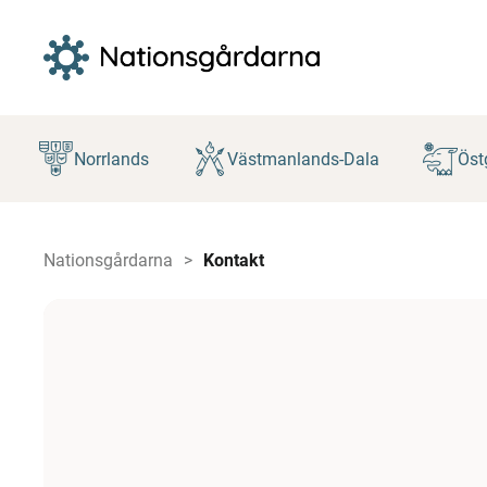
Hoppa
till
Norrlands
Västmanlands-Dala
Öst
innehåll
Nationsgårdarna
Kontakt