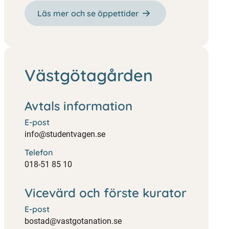
Läs mer och se öppettider
Västgötagården
Avtals information
E-post
info@studentvagen.se
Telefon
018-51 85 10
Vicevärd och förste kurator
E-post
bostad@vastgotanation.se