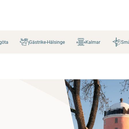
göta
Gästrike-Hälsinge
Kalmar
Små