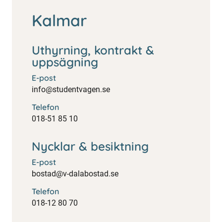
Kalmar
Uthyrning, kontrakt &
uppsägning
E-post
info@studentvagen.se
Telefon
018-51 85 10
Nycklar & besiktning
E-post
bostad@v-dalabostad.se
Telefon
018-12 80 70