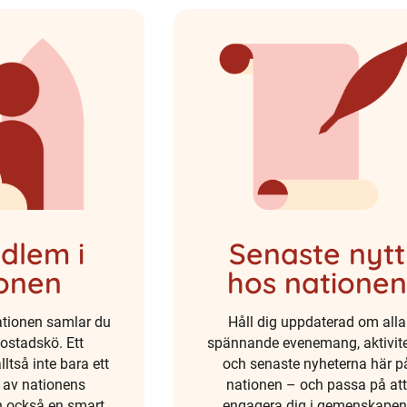
edlem i
Senaste nytt
ionen
hos nationen
tionen samlar du
Håll dig uppdaterad om alla
bostadskö. Ett
spännande evenemang, aktivite
ltså inte bara ett
och senaste nyheterna här p
el av nationens
nationen – och passa på at
 också en smart
engagera dig i gemenskapen