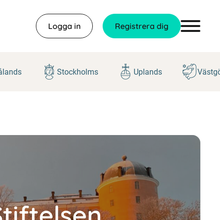
Logga in
Registrera dig
lands
Stockholms
Uplands
Västg
tiftelsen