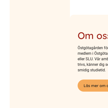
Om os
Östgötagården för
medlem i Östgöta 
eller SLU. Vår am
trivs, känner dig
smidig studietid.
Läs mer om 