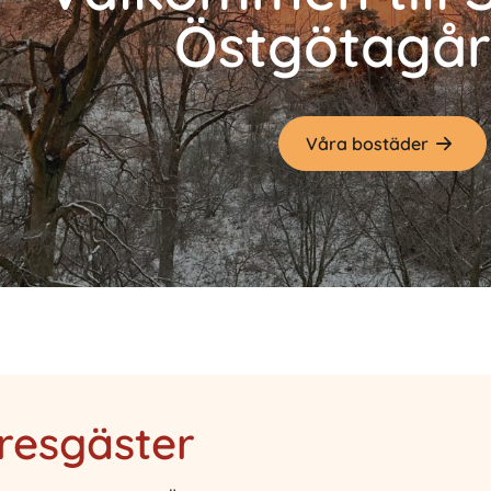
Östgötagå
Våra bostäder
resgäster