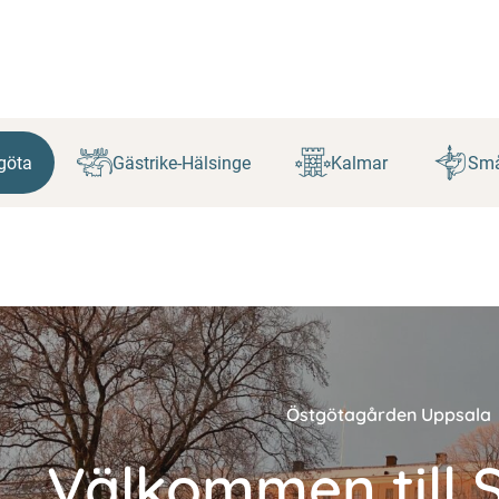
göta
Gästrike-Hälsinge
Kalmar
Små
Östgötagården Uppsala
Välkommen till S