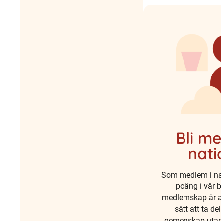
Bli m
nat
Som medlem i na
poäng i vår 
medlemskap är al
sätt att ta d
gemenskap utan