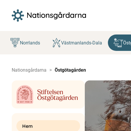
Hoppa
till
Norrlands
Västmanlands-Dala
Öst
innehåll
Nationsgårdarna
Östgötagården
Hem