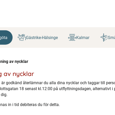
göta
Gästrike-Hälsinge
Kalmar
Små
mning av nycklar
g av nycklar
 är godkänd återlämnar du alla dina nycklar och taggar till per
lottsgatan 18 senast kl.12:00 på utflyttningsdagen, alternativt i
 dig.
s in i tid debiteras du för detta.