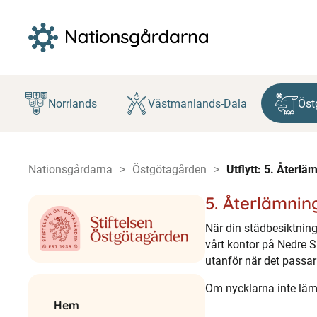
Hoppa
till
Norrlands
Västmanlands-Dala
Öst
innehåll
Nationsgårdarna
Östgötagården
Utflytt: 5. Återlä
5. Återlämnin
När din städbesiktning
vårt kontor på Nedre S
utanför när det passar
Om nycklarna inte lämna
Hem