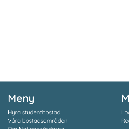
Meny
M
Hyra studentbostad
Lo
Våra bostadsområden
Re
Om Nationsgårdarna