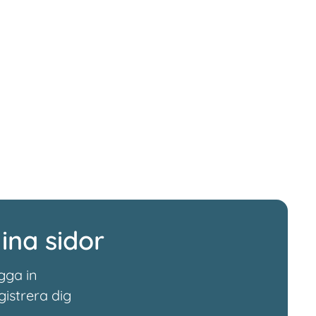
ina sidor
gga in
gistrera dig