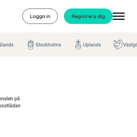
Logga in
Registrera dig
lands
Stockholms
Uplands
Västg
sonalen på
 postlådan