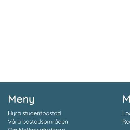
Meny
M
Hyra studentbostad
Lo
Våra bostadsområden
Re
Om Nationsgårdarna