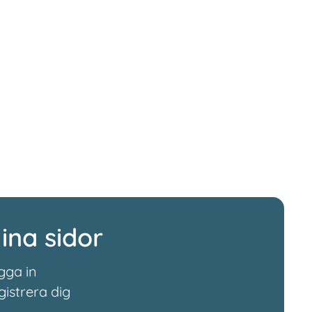
ina sidor
gga in
gistrera dig