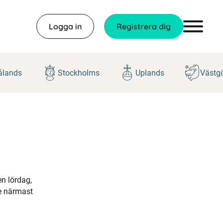
Logga in
Registrera dig
lands
Stockholms
Uplands
Västg
.
n lördag,
ke närmast