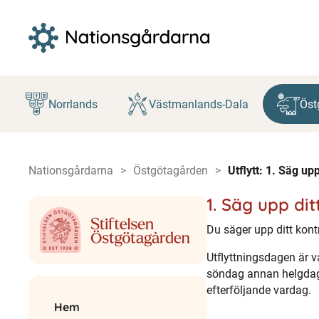
Hoppa
till
Norrlands
Västmanlands-Dala
Öst
innehåll
Nationsgårdarna
Östgötagården
Utflytt: 1. Säg upp
1. Säg upp dit
Du säger upp ditt kont
Utflyttningsdagen är v
söndag annan helgdag,
efterföljande vardag.
Hem