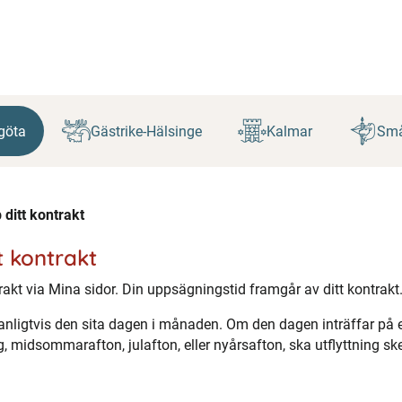
göta
Gästrike-Hälsinge
Kalmar
Små
 ditt kontrakt
t kontrakt
rakt via Mina sidor. Din uppsägningstid framgår av ditt kontrakt
anligtvis den sita dagen i månaden. Om den dagen inträffar på e
 midsommarafton, julafton, eller nyårsafton, ska utflyttning s