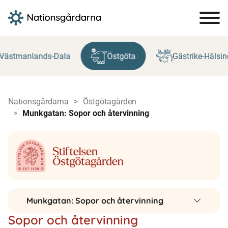
Hoppa
till
Västmanlands-Dala
Östgöta
Gästrike-Hälsin
innehåll
Nationsgårdarna
Östgötagården
Munkgatan: Sopor och återvinning
Munkgatan: Sopor och återvinning
Sopor och återvinning