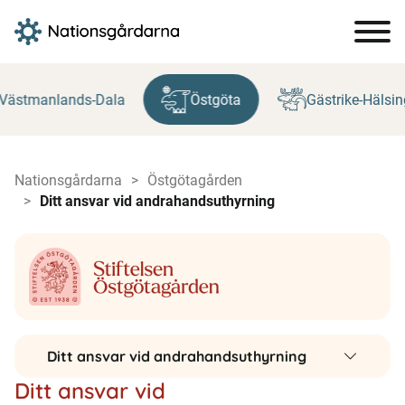
Hoppa
till
Västmanlands-Dala
Östgöta
Gästrike-Hälsin
innehåll
Nationsgårdarna
Östgötagården
Ditt ansvar vid andrahandsuthyrning
Ditt ansvar vid andrahandsuthyrning
Ditt ansvar vid