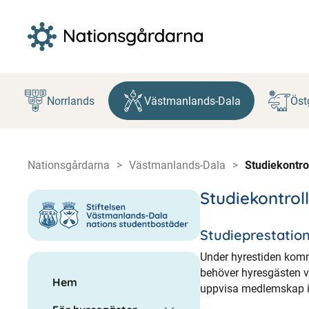
Hoppa
till
Norrlands
Västmanlands-Dala
Öst
innehåll
Nationsgårdarna
Västmanlands-Dala
Studiekontro
Studiekontroll
Studieprestation
Under hyrestiden komme
behöver hyresgästen v
Hem
uppvisa medlemskap i