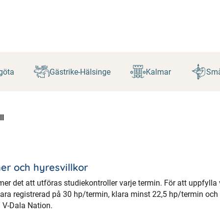
göta
Gästrike-Hälsinge
Kalmar
Små
ll
er och hyresvillkor
r det att utföras studiekontroller varje termin. För att uppfylla
ara registrerad på 30 hp/termin, klara minst 22,5 hp/termin oc
 V-Dala Nation.