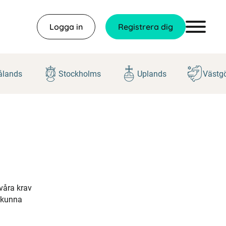
Logga in
Registrera dig
lands
Stockholms
Uplands
Västg
 våra krav
h kunna