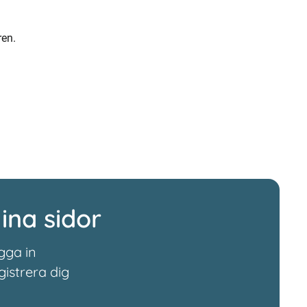
ren.
ina sidor
gga in
gistrera dig