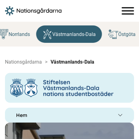
Hoppa
till
Norrlands
Västmanlands-Dala
Östgöta
innehåll
Nationsgårdarna
Västmanlands-Dala
Hem