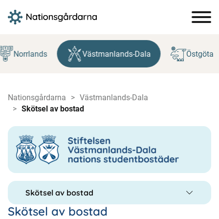
Hoppa
till
Norrlands
Västmanlands-Dala
Östgöta
innehåll
Nationsgårdarna
Västmanlands-Dala
Skötsel av bostad
Skötsel av bostad
Skötsel av bostad