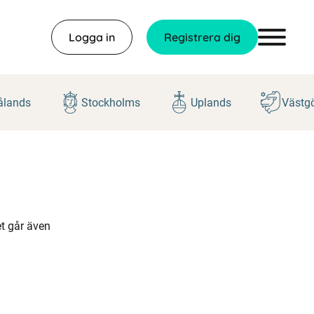
Logga in
Registrera dig
lands
Stockholms
Uplands
Västg
et går även