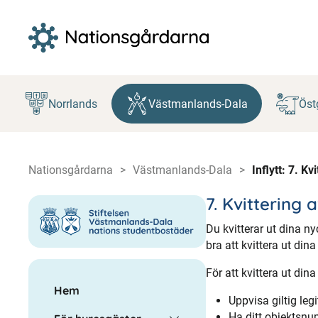
Hoppa
till
Norrlands
Västmanlands-Dala
Öst
innehåll
Nationsgårdarna
Västmanlands-Dala
Inflytt: 7. Kv
7. Kvittering 
Du kvitterar ut dina n
bra att kvittera ut dina
För att kvittera ut din
Hem
Uppvisa giltig leg
Ha ditt objektsn