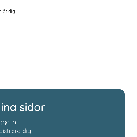
 åt dig.
ina sidor
gga in
gistrera dig