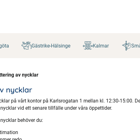
göta
Gästrike-Hälsinge
Kalmar
Små
ittering av nycklar
av nycklar
ycklar på vårt kontor på Karlsrogatan 1 mellan kl. 12:30-15:00. D
 nycklar vid ett senare tillfälle under våra öppettider.
a nycklar behöver du:
itimation
ummer redo