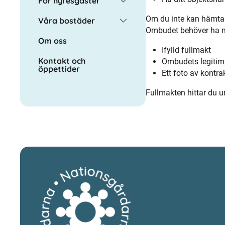
För hyresgäster
Om du inte kan hämta 
Våra bostäder
Ombudet behöver ha m
Om oss
Ifylld fullmakt
Kontakt och
Ombudets legitim
öppettider
Ett foto av kontr
Fullmakten hittar du 