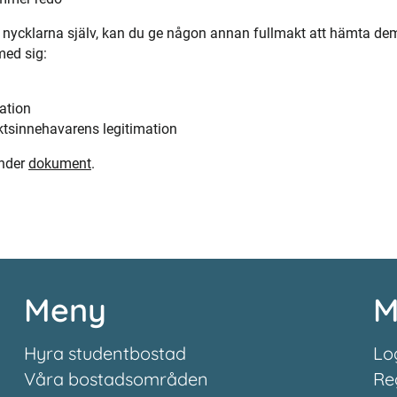
nycklarna själv, kan du ge någon annan fullmakt att hämta dem
ed sig:
ation
aktsinnehavarens legitimation
under
dokument
.
Meny
M
Hyra studentbostad
Lo
Våra bostadsområden
Re