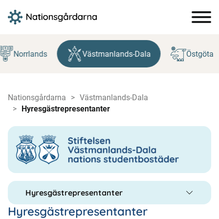
Hoppa
till
Norrlands
Västmanlands-Dala
Östgöta
innehåll
Nationsgårdarna
Västmanlands-Dala
Hyresgästrepresentanter
Hyresgästrepresentanter
Hyresgästrepresentanter