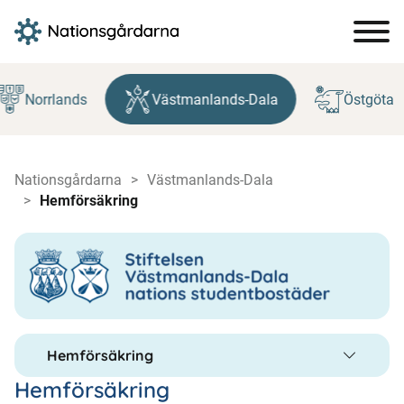
Hoppa
till
Norrlands
Västmanlands-Dala
Östgöta
innehåll
Nationsgårdarna
Västmanlands-Dala
Hemförsäkring
Hemförsäkring
Hemförsäkring