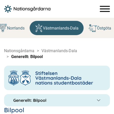
Hoppa
till
Norrlands
Västmanlands-Dala
Östgöta
innehåll
Nationsgårdarna
Västmanlands-Dala
Generellt: Bilpool
Generellt: Bilpool
Bilpool