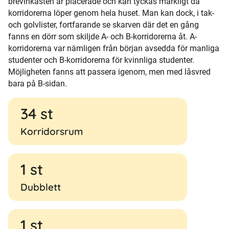
brevinkasten är placerade och kan tyckas märkligt då
korridorerna löper genom hela huset. Man kan dock, i tak-
och golvlister, fortfarande se skarven där det en gång
fanns en dörr som skiljde A- och B-korridorerna åt. A-
korridorerna var nämligen från början avsedda för manliga
studenter och B-korridorerna för kvinnliga studenter.
Möjligheten fanns att passera igenom, men med låsvred
bara på B-sidan.
34 st
Korridorsrum
1 st
Dubblett
1 st