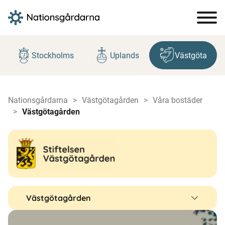
Hoppa
till
Stockholms
Uplands
Västgöta
innehåll
Nationsgårdarna
Västgötagården
Våra bostäder
Västgötagården
Västgötagården