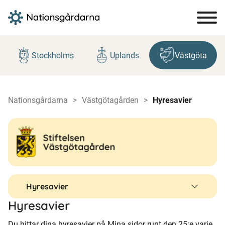
Hoppa
till
Stockholms
Uplands
Västgöta
innehåll
Nationsgårdarna
Västgötagården
Hyresavier
Hyresavier
Hyresavier
Du hittar dina hyresavier på Mina sidor runt den 25:e varje