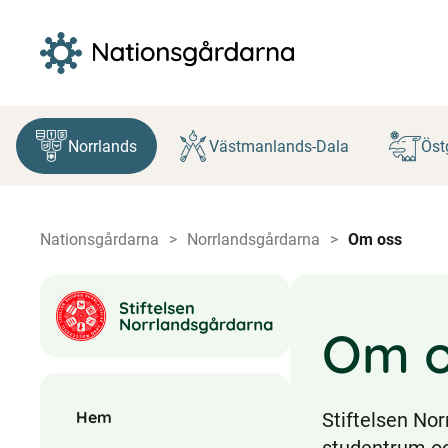
Hoppa
till
Norrlands
Västmanlands-Dala
Öst
innehåll
Nationsgårdarna
Norrlandsgårdarna
Om oss
Om o
Hem
Stiftelsen No