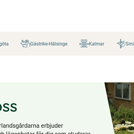
göta
Gästrike-Hälsinge
Kalmar
Små
ss
rrlandsgårdarna erbjuder