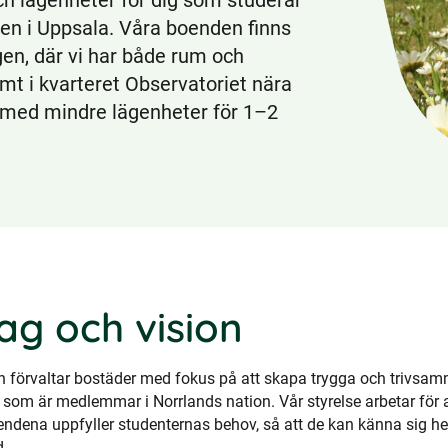
h lägenheter för dig som studerar
ten i Uppsala. Våra boenden finns
en, där vi har både rum och
mt i kvarteret Observatoriet nära
med mindre lägenheter för 1–2
g och vision
ch förvaltar bostäder med fokus på att skapa trygga och trivsa
 som är medlemmar i Norrlands nation. Vår styrelse arbetar för a
oendena uppfyller studenternas behov, så att de kan känna sig
d.