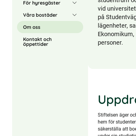
studentrum oc
För hyresgäster
vid universite
Våra bostäder
på Studentväg
lägenheter, sa
Om oss
Ekonomikum, 
Kontakt och
personer.
öppettider
Uppdra
Stiftelsen äger o
hem för studenter
säkerställa att b
under sin studieti