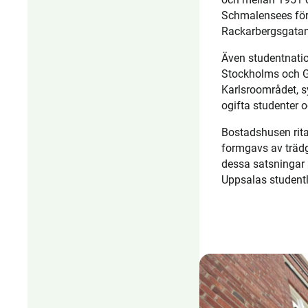
Schmalensees för
Rackarbergsgatan 
Även studentnati
Stockholms och Gäs
Karlsroområdet, 
ogifta studenter o
Bostadshusen rita
formgavs av trädg
dessa satsningar
Uppsalas studentl