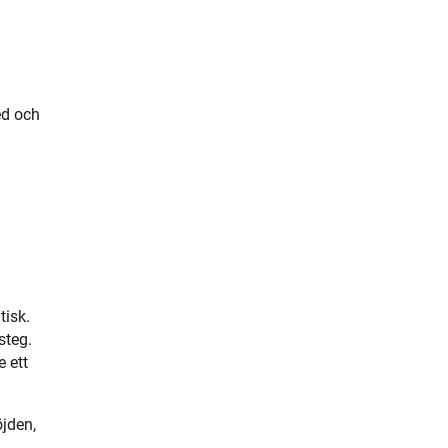
ed och
tisk.
steg.
e ett
jden,