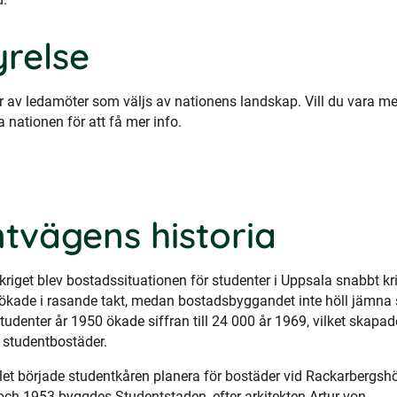
yrelse
år av ledamöter som väljs av nationens landskap. Vill du vara m
 nationen för att få mer info.
tvägens historia
kriget blev bostadssituationen för studenter i Uppsala snabbt kri
 ökade i rasande takt, medan bostadsbyggandet inte höll jämna 
tudenter år 1950 ökade siffran till 24 000 år 1969, vilket skapad
r studentbostäder.
et började studentkåren planera för bostäder vid Rackarbergshö
ch 1953 byggdes Studentstaden, efter arkitekten Artur von