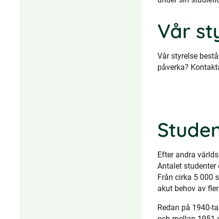
Vår st
Vår styrelse best
påverka? Kontakta
Studen
Efter andra världs
Antalet studenter
Från cirka 5 000 s
akut behov av fle
Redan på 1940-tal
och mellan 1951 o