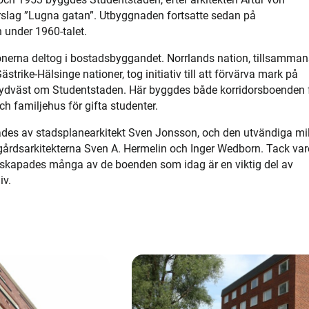
slag ”Lugna gatan”. Utbyggnaden fortsatte sedan på
under 1960-talet.
onerna deltog i bostadsbyggandet. Norrlands nation, tillsamma
trike-Hälsinge nationer, tog initiativ till att förvärva mark på
sydväst om Studentstaden. Här byggdes både korridorsboenden 
ch familjehus för gifta studenter.
des av stadsplanearkitekt Sven Jonsson, och den utvändiga mi
årdsarkitekterna Sven A. Hermelin och Inger Wedborn. Tack var
 skapades många av de boenden som idag är en viktig del av
iv.