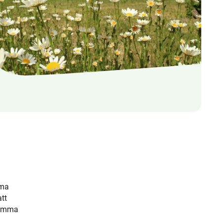
mma
tt
 hemma