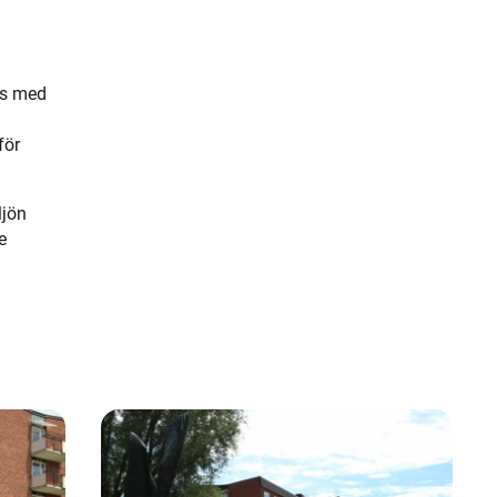
ns med
för
ljön
e