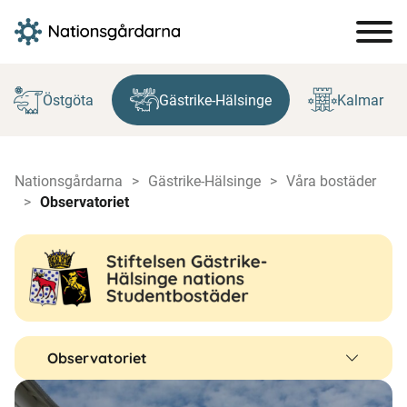
Hoppa
till
Östgöta
Gästrike-Hälsinge
Kalmar
innehåll
Nationsgårdarna
Gästrike-Hälsinge
Våra bostäder
Observatoriet
Observatoriet