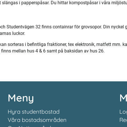
 slängas i papperspåsar. Du hittar kompostpåsar i våra miljöstu
h Studentvägen 32 finns containrar för grovsopor. Din nyckel g
arnas luckor.
kan sorteras i befintliga fraktioner, tex elektronik, matfett mm. 
m finns mellan hus 4 & 6 samt på baksidan av hus 26.
Meny
M
Hyra studentbostad
Lo
Våra bostadsområden
Re