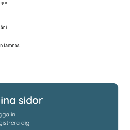
gor.
år i
kan lämnas
ina sidor
gga in
gistrera dig