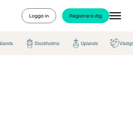
Logga in
Registrera dig
lands
Stockholms
Uplands
Västg