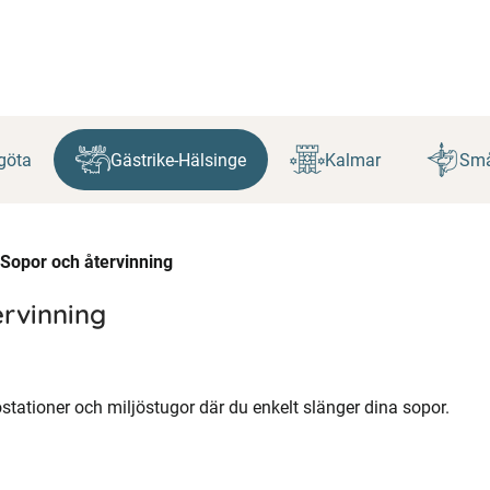
göta
Gästrike-Hälsinge
Kalmar
Små
Sopor och återvinning
rvinning
stationer och miljöstugor där du enkelt slänger dina sopor.