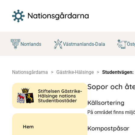
Hoppa
till
Norrlands
Västmanlands-Dala
Öst
innehåll
Nationsgårdarna
Gästrike-Hälsinge
Studentvägen: 
Sopor och åte
Källsortering
På området finns miljö
Hem
Kompostpåsar