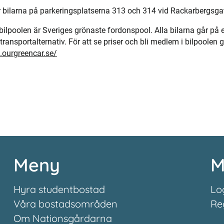
bilarna på parkeringsplatserna 313 och 314 vid Rackarbergsga
lpoolen är Sveriges grönaste fordonspool. Alla bilarna går på e
transportalternativ. För att se priser och bli medlem i bilpoolen g
.ourgreencar.se/
Meny
M
Hyra studentbostad
Lo
Våra bostadsområden
Re
Om Nationsgårdarna