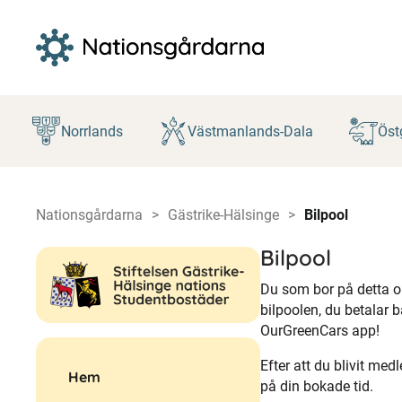
Hoppa
till
Norrlands
Västmanlands-Dala
Öst
innehåll
Nationsgårdarna
Gästrike-Hälsinge
Bilpool
Bilpool
Du som bor på detta 
bilpoolen, du betalar b
OurGreenCars app!
Efter att du blivit m
Hem
på din bokade tid.