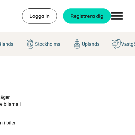
Logga in
Registrera dig
lands
Stockholms
Uplands
Västg
 äger
elbilarna i
 i bilen