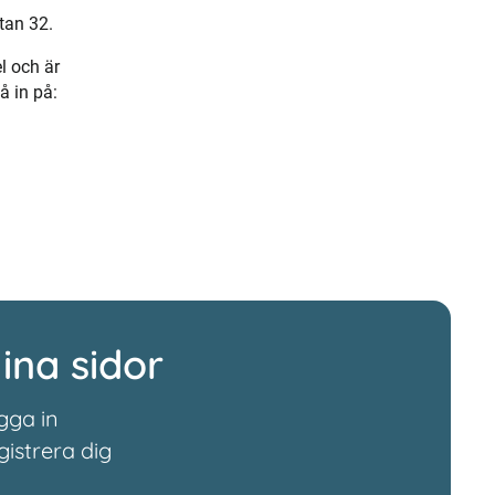
tan 32.
l och är
å in på:
ina sidor
gga in
gistrera dig