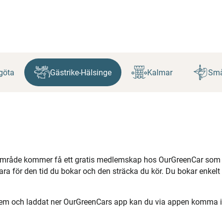
göta
Gästrike-Hälsinge
Kalmar
Små
område kommer få ett gratis medlemskap hos OurGreenCar som
ara för den tid du bokar och den sträcka du kör. Du bokar enkelt 
edlem och laddat ner OurGreenCars app kan du via appen komma in