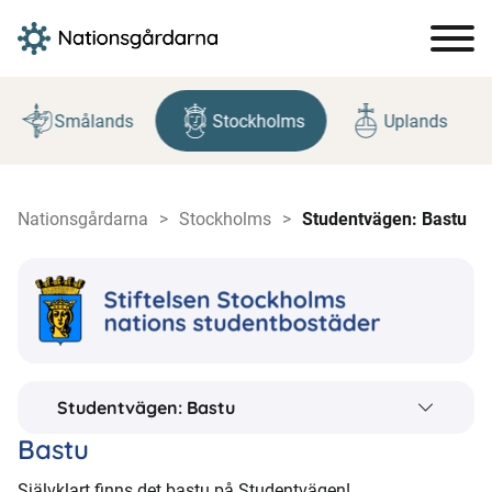
Hoppa
till
Smålands
Stockholms
Uplands
innehåll
Nationsgårdarna
Stockholms
Studentvägen: Bastu
Studentvägen: Bastu
Bastu
Självklart finns det bastu på Studentvägen!