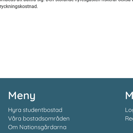
tryckningskostnad.
Meny
M
Hyra studentbostad
Lo
Våra bostadsområden
Re
Om Nationsgårdarna