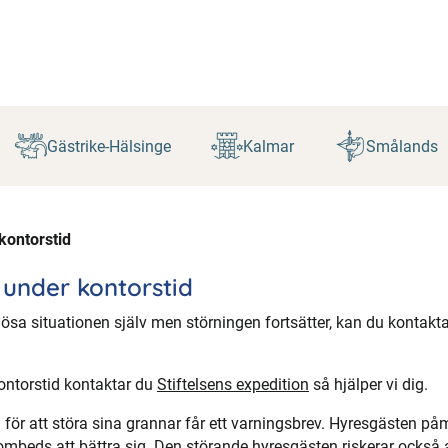
Gästrike-Hälsinge
Kalmar
Smålands
kontorstid
 under kontorstid
lösa situationen själv men störningen fortsätter, kan du kontakta
ontorstid kontaktar du
Stiftelsens expedition
så hjälper vi dig.
 för att störa sina grannar får ett varningsbrev. Hyresgästen p
ombeds att bättra sig. Den störande hyresgästen riskerar också a