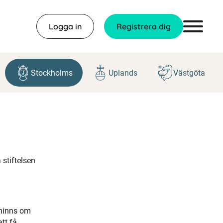
Logga in
Registrera dig
Stockholms
Uplands
Västgöta
 stiftelsen
åminns om
tt få