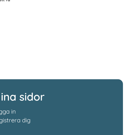
ina sidor
gga in
gistrera dig