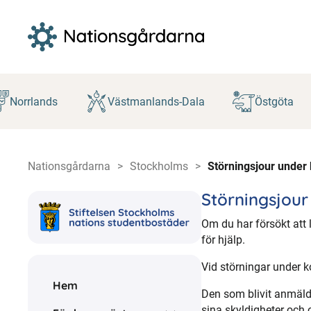
Hoppa
till
Norrlands
Västmanlands-Dala
Östgöta
innehåll
Nationsgårdarna
Stockholms
Störningsjour under 
Störningsjour
Om du har försökt att 
för hjälp.
Vid störningar under k
Hem
Den som blivit anmäld
sina skyldigheter och 