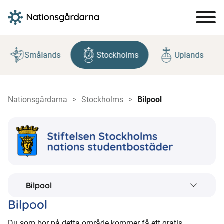
Hoppa
till
Smålands
Stockholms
Uplands
innehåll
Nationsgårdarna
Stockholms
Bilpool
Bilpool
Bilpool
Du som bor på detta område kommer få ett gratis