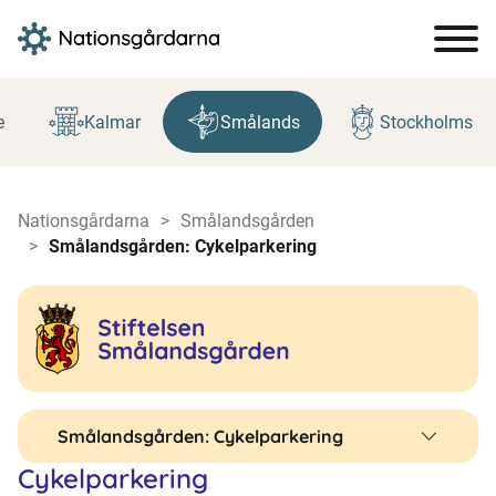
Hoppa
till
e
Kalmar
Smålands
Stockholms
innehåll
Nationsgårdarna
Smålandsgården
Smålandsgården: Cykelparkering
Smålandsgården: Cykelparkering
Cykelparkering