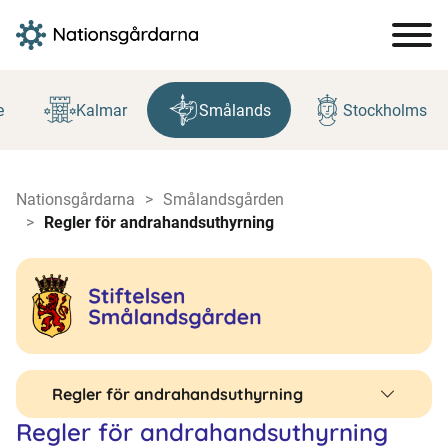
Hoppa
till
e
Kalmar
Smålands
Stockholms
innehåll
Nationsgårdarna
Smålandsgården
Regler för andrahandsuthyrning
Regler för andrahandsuthyrning
Regler för andrahandsuthyrning