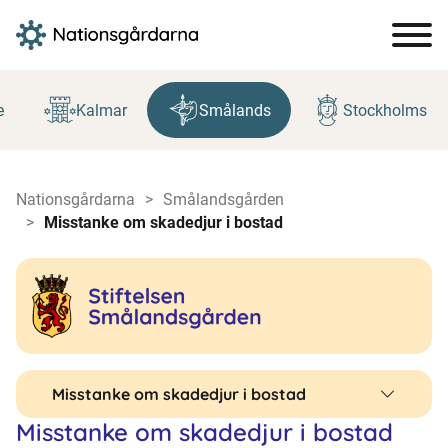
Hoppa
till
e
Kalmar
Smålands
Stockholms
innehåll
Nationsgårdarna
Smålandsgården
Misstanke om skadedjur i bostad
Misstanke om skadedjur i bostad
Misstanke om skadedjur i bostad