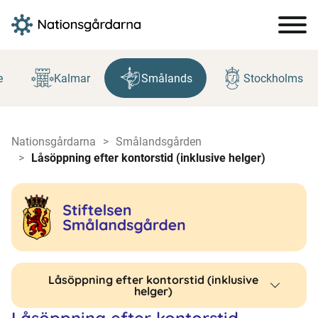
Hoppa
till
e
Kalmar
Smålands
Stockholms
innehåll
Nationsgårdarna
Smålandsgården
Låsöppning efter kontorstid (inklusive helger)
Låsöppning efter kontorstid (inklusive
helger)