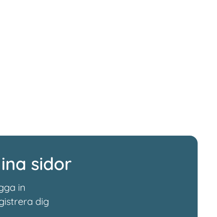
ina sidor
gga in
gistrera dig