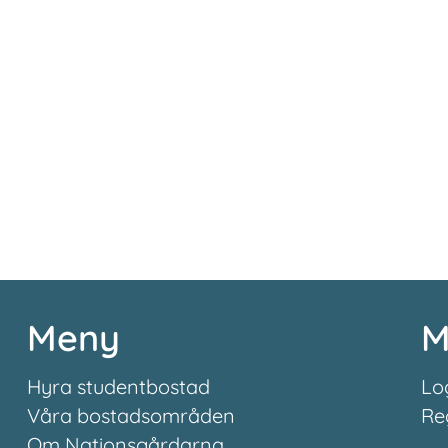
Meny
M
Hyra studentbostad
Lo
Våra bostadsområden
Re
Om Nationsgårdarna