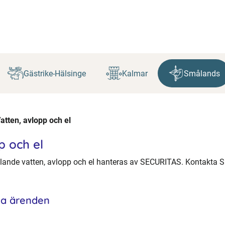
Gästrike-Hälsinge
Kalmar
Smålands
tten, avlopp och el
p och el
llande vatten, avlopp och el hanteras av SECURITAS. Kontakta
ta ärenden