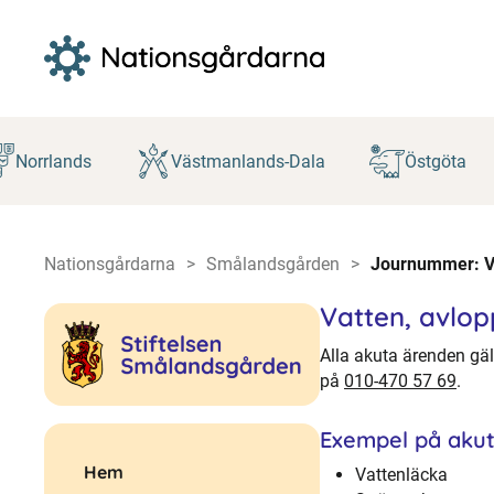
Hoppa
till
Norrlands
Västmanlands-Dala
Östgöta
innehåll
Nationsgårdarna
Smålandsgården
Journummer: Va
Vatten, avlop
Alla akuta ärenden gä
på
010-470 57 69
.
Exempel på aku
Hem
Vattenläcka