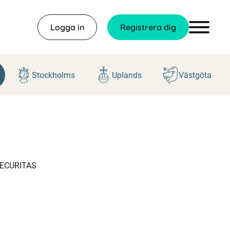
Logga in
Registrera dig
Stockholms
Uplands
Västgöta
 SECURITAS