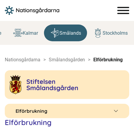
Hoppa
till
e
Kalmar
Smålands
Stockholms
innehåll
Nationsgårdarna
Smålandsgården
Elförbrukning
Elförbrukning
Elförbrukning